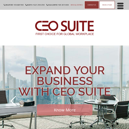
SINGAPORE: +65 6829 7000
JAKARTA: +6221 2550 2550
KUALA LUMPUR: +603 2615 0000
VIEW ALL CENTRES
CONTACT US
BOOK A TOUR
EXPAND YOUR
BUSINESS
WITH CEO SUITE
Know More