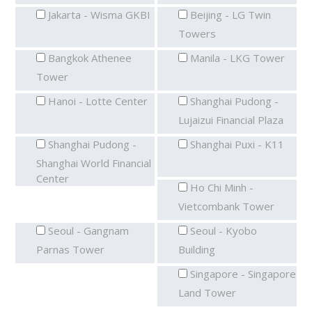
Jakarta - Wisma GKBI
Beijing - LG Twin
Towers
Bangkok Athenee
Manila - LKG Tower
Tower
Hanoi - Lotte Center
Shanghai Pudong -
Lujaizui Financial Plaza
Shanghai Pudong -
Shanghai Puxi - K11
Shanghai World Financial
Center
Ho Chi Minh -
Vietcombank Tower
Seoul - Gangnam
Seoul - Kyobo
Parnas Tower
Building
Singapore - Singapore
Land Tower